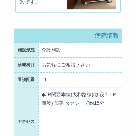
設です。
病院情報
施設形態
介護施設
診療科目
お気軽にご相談下さい
看護配置
: 1
◆JR関西本線(大和路線)(加茂?ＪＲ
難波) 加美 タクシーで約15分
アクセス