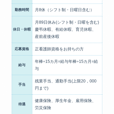
勤務時間
月8休（シフト制・日曜日含む）
月89日休み(シフト制・日曜を含む)
休日・休暇
慶弔休暇、有給休暇、育児休暇、
産前産後休暇
応募資格
正看護師資格をお持ちの方
年棒÷15カ月=給与年棒÷15カ月=給
給与
与
残業手当、通勤手当(上限20，000
手当
円まで)
健康保険、厚生年金、雇用保険、
待遇
労災保険