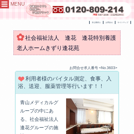
MENU
非公開求人
お問合せ
サイトマップ
社会福祉法人 逢花 逢花特別養護
老人ホームきずり逢花苑
お問合せ求人番号 <No.3603>
利用者様のバイタル測定、食事、入
浴、送迎、服薬管理等行います！！
青山メディカルグ
ループの中にあ
る、社会福祉法人
逢花グループの施