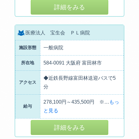
詳細をみる
医療法人 宝生会 ＰＬ病院
施設形態
一般病院
所在地
584-0091 大阪府 富田林市
◆近鉄長野線富田林送迎バスで5
アクセス
分
278,100円～435,500円 ※
…
もっ
給与
と見る
詳細をみる