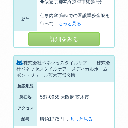
◆阪急京都本線摂津市徒歩7分
仕事内容 病棟での看護業務全般を
給与
行って
…
もっと見る
詳細をみる
株式会社ベネッセスタイルケア 株式会
社ベネッセスタイルケア メディカルホーム
ボンセジュール茨木万博公園
施設形態
所在地
567-0058 大阪府 茨木市
アクセス
給与
時給1775円
…
もっと見る