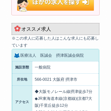
オススメ求人
※この求人に応募した人はこんな求人にも応募し
ています
医療法人 医誠会 摂津医誠会病院
施設形態
一般病院
所在地
566-0021 大阪府 摂津市
◆大阪モノレール線摂津徒歩7分
◆JR東海道本線(京都線)(京都?大
アクセス
阪)千里丘徒歩12分