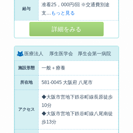
准看25，000円/回 ※交通費別途
給与
支
…
もっと見る
詳細をみる
医療法人 厚生医学会 厚生会第一病院
施設形態
一般＋療養
所在地
581-0045 大阪府 八尾市
◆大阪市営地下鉄谷町線長原徒歩
10分
アクセス
◆大阪市営地下鉄谷町線八尾南徒
歩13分