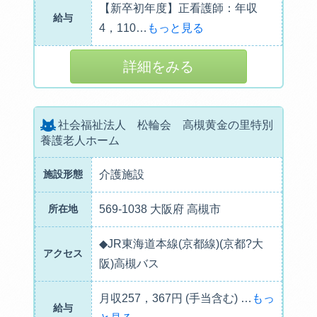
【新卒初年度】正看護師：年収
給与
4，110
…
もっと見る
詳細をみる
社会福祉法人 松輪会 高槻黄金の里特別
養護老人ホーム
施設形態
介護施設
所在地
569-1038 大阪府 高槻市
◆JR東海道本線(京都線)(京都?大
アクセス
阪)高槻バス
月収257，367円 (手当含む)
…
もっ
給与