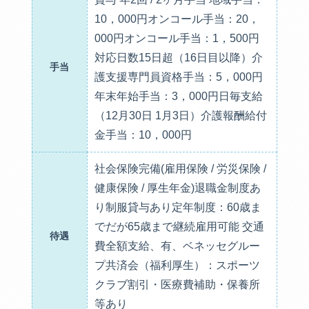
10，000円オンコール手当：20，
000円オンコール手当：1，500円
対応日数15日超（16日目以降）介
手当
護支援専門員資格手当：5，000円
年末年始手当：3，000円日毎支給
（12月30日 1月3日）介護報酬給付
金手当：10，000円
社会保険完備(雇用保険 / 労災保険 /
健康保険 / 厚生年金)退職金制度あ
り制服貸与あり定年制度：60歳ま
でだが65歳まで継続雇用可能 交通
待遇
費全額支給、有、ベネッセグルー
プ共済会（福利厚生）：スポーツ
クラブ割引・医療費補助・保養所
等あり