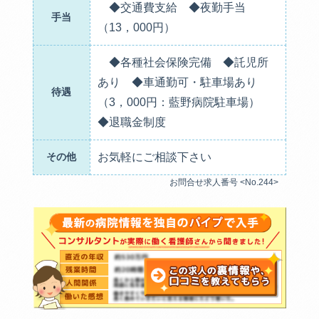
◆交通費支給 ◆夜勤手当
手当
（13，000円）
◆各種社会保険完備 ◆託児所
あり ◆車通勤可・駐車場あり
待遇
（3，000円：藍野病院駐車場）
◆退職金制度
その他
お気軽にご相談下さい
お問合せ求人番号 <No.244>