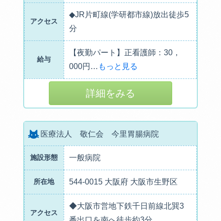
◆JR片町線(学研都市線)放出徒歩5
アクセス
分
【夜勤パート】正看護師：30，
給与
000円
…
もっと見る
詳細をみる
医療法人 敬仁会 今里胃腸病院
施設形態
一般病院
所在地
544-0015 大阪府 大阪市生野区
◆大阪市営地下鉄千日前線北巽3
アクセス
番出口を南へ徒歩約3分