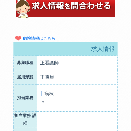
病院情報はこちら
求人情報
募集職種
正看護師
雇用形態
正職員
病棟
担当業務
○
担当業務-詳
細