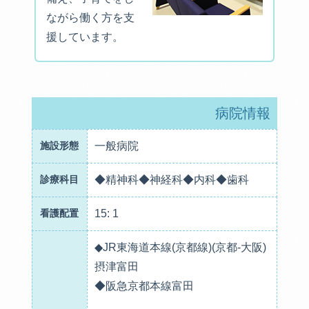
ながら働く方を支
援しています。
病院情報
施設形態
一般病院
診療科目
◆精神科◆神経科◆内科◆歯科
看護配置
15: 1
◆JR東海道本線(京都線)(京都-大阪)
摂津富田
◆阪急京都本線富田