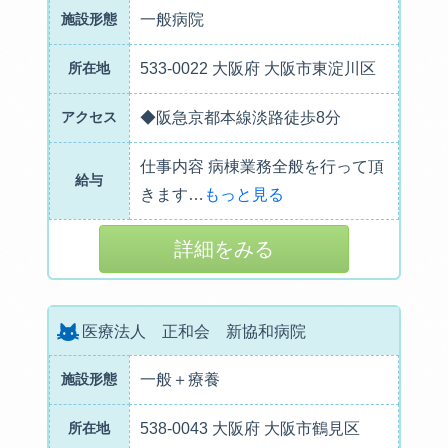
施設形態
一般病院
所在地
533-0022 大阪府 大阪市東淀川区
アクセス
◆阪急京都本線淡路徒歩8分
仕事内容 病棟業務全般を行って頂
給与
きます
…
もっと見る
詳細をみる
医療法人 正和会 新協和病院
施設形態
一般＋療養
所在地
538-0043 大阪府 大阪市鶴見区