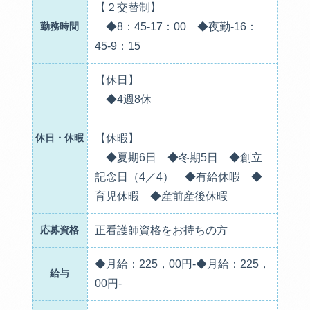
【２交替制】
勤務時間
◆8：45-17：00 ◆夜勤-16：
45-9：15
【休日】
◆4週8休
休日・休暇
【休暇】
◆夏期6日 ◆冬期5日 ◆創立
記念日（4／4） ◆有給休暇 ◆
育児休暇 ◆産前産後休暇
応募資格
正看護師資格をお持ちの方
◆月給：225，00円-◆月給：225，
給与
00円-