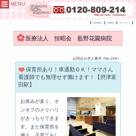
MENU
非公開求人
お問合せ
サイトマップ
医療法人 恒昭会 藍野花園病院
お問合せ求人番号 <No.244>
保育所あり！車通勤ＯＫ！ママさん
看護師でも無理せず働けます！【摂津富
田駅】
お休みが多く、オ
ンオフのメリハリ
がきっちりできま
す。また保育所を
備え、子育てをし