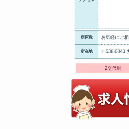
病床数
お気軽にご相
所在地
〒538-00
2交代制