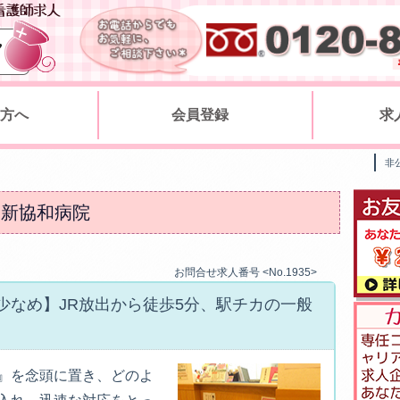
の方へ
会員登録
求
非
 新協和病院
お問合せ求人番号 <No.1935>
少なめ】JR放出から徒歩5分、駅チカの一般
』を念頭に置き、どのよ