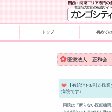
MENU
トップ
初めて
医療法人 正和会
【有給消化8割☆残業
病院です♪
同院は『断らない医療機関