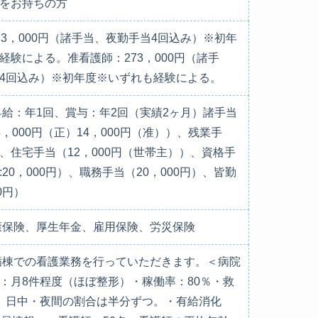
をお持ちの方
73，000円（諸手当、夜勤手当4回込み）※初年
経験による。准看護師：273，000円（諸手
4回込み）※初年度※いずれも経験による。
昇給：年1回、賞与：年2回（実績2ヶ月）諸手当
，000円（正）14，000円（准））、残業手
、住宅手当（12，000円（世帯主））、資格手
20，000円）、職務手当（20，000円）、皆勤
0円）
康保険、厚生年金、雇用保険、労災保険
病棟での看護業務を行っていただきます。＜病院
：月8件程度（ほぼ整形）・稼働率：80％・救
、日中・夜間の割合は半分ずつ。・有給消化