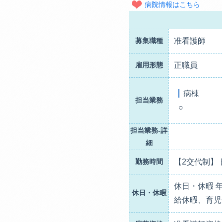
病院情報はこちら
募集職種
准看護師
雇用形態
正職員
病棟
担当業務
○
担当業務-詳
細
勤務時間
【2交代制】 日勤-
休日・休暇 
休日・休暇
給休暇、育児