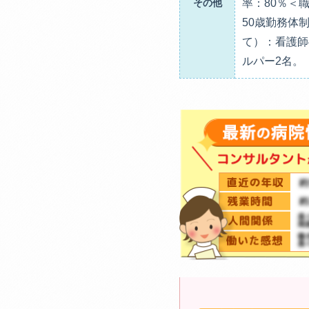
その他
率：80％＜
50歳勤務体
て）：看護師
ルパー2名。