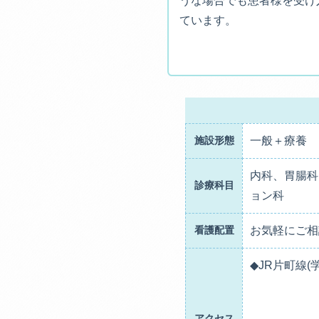
うな場合でも患者様を受け
ています。
施設形態
一般＋療養
内科、胃腸科
診療科目
ョン科
看護配置
お気軽にご相
◆JR片町線(
アクセス