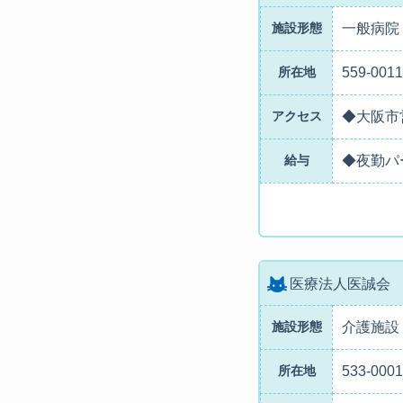
施設形態
一般病院
所在地
559-0
アクセス
◆大阪市
給与
◆夜勤パ
医療法人医誠会
施設形態
介護施設
所在地
533-0