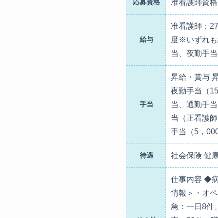
応募資格
准看護師資格
准看護師：2
給与
度※いずれも
当、夜勤手当
昇給・賞与 
夜勤手当（15
手当
当、通勤手当
当（正看護師:
手当（5，00
待遇
社会保険 健
仕事内容 ◆
情報＞・オペ
急：一日8件