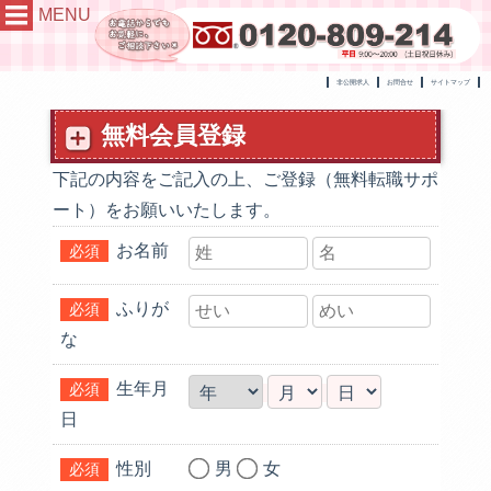
MENU
非公開求人
お問合せ
サイトマップ
無料会員登録
下記の内容をご記入の上、ご登録（無料転職サポ
ート）をお願いいたします。
お名前
必須
ふりが
必須
な
生年月
必須
日
性別
男
女
必須