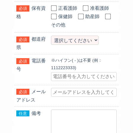
保有資
正看護師
准看護師
必須
格
保健師
助産師
その他
都道府
必須
県
※ハイフン( - )は不要 (例：
電話番
必須
1112223333)
号
メール
必須
アドレス
備考
任意