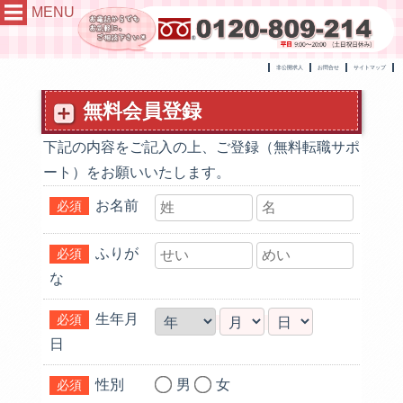
MENU
非公開求人
お問合せ
サイトマップ
無料会員登録
下記の内容をご記入の上、ご登録（無料転職サポ
ート）をお願いいたします。
お名前
必須
ふりが
必須
な
生年月
必須
日
性別
男
女
必須