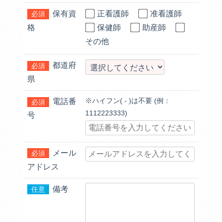
保有資
正看護師
准看護師
必須
格
保健師
助産師
その他
都道府
必須
県
※ハイフン( - )は不要 (例：
電話番
必須
1112223333)
号
メール
必須
アドレス
備考
任意